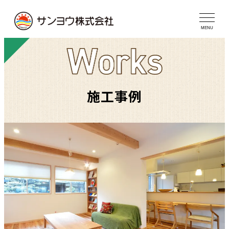
メ
イ
MENU
ン
コ
ン
テ
施工事例
ン
ツ
へ
移
動