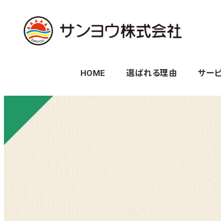
メ
イ
ン
コ
HOME
選ばれる理由
サー
ン
テ
ン
ツ
へ
移
動