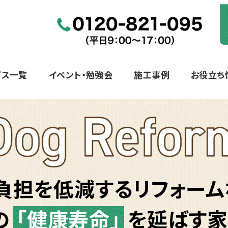
ビス一覧
イベント・勉強会
施工事例
お役立ち
負担を低減するリフォーム
の
「健康寿命」
を
延ばす家