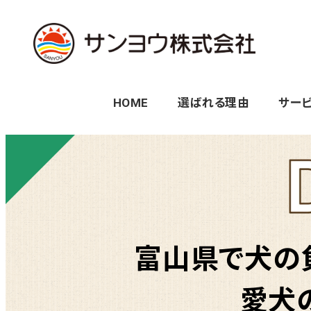
メ
イ
ン
コ
HOME
選ばれる理由
サー
ン
テ
ン
ツ
へ
移
動
富山県で犬の
愛犬