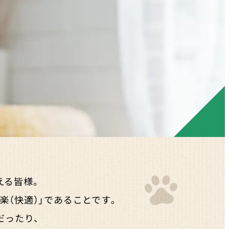
える皆様。
楽（快適）」であることです。
だったり、