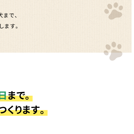
犬まで、
します。
日
まで。
つくります。