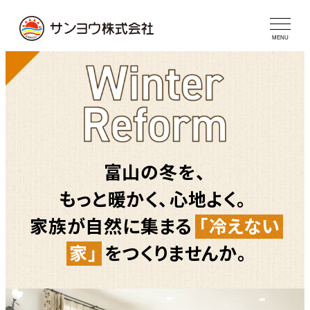
メ
イ
MENU
ン
コ
ン
テ
ン
富山の冬を、
ツ
へ
もっと暖かく、心地よく。
移
家族が自然に集まる
「冷えない
動
家」
をつくりませんか。